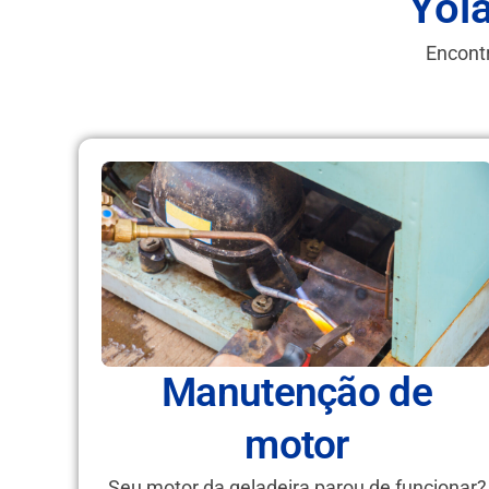
Yol
Encontr
Manutenção de
motor
Seu motor da geladeira parou de funcionar?