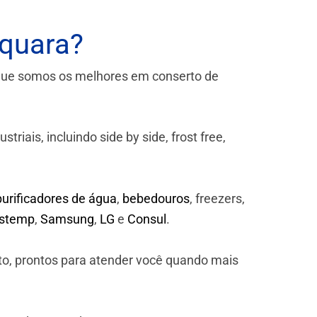
aquara?
que somos os melhores em conserto de
iais, incluindo side by side, frost free,
purificadores de água
,
bebedouros
, freezers,
astemp
,
Samsung
,
LG
e
Consul
.
to, prontos para atender você quando mais