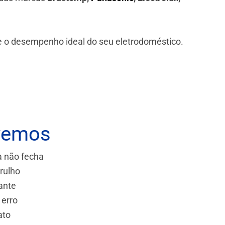
 e o desempenho ideal do seu eletrodoméstico.
vemos
a não fecha
rulho
ante
 erro
ato