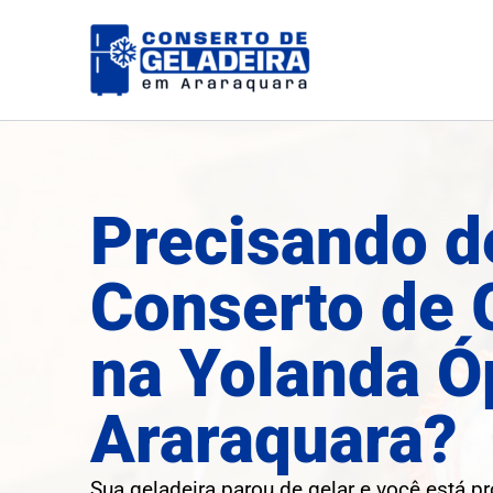
Ir
para
o
conteúdo
Precisando d
Conserto de 
na Yolanda Ó
Araraquara?
Sua geladeira parou de gelar e você está p