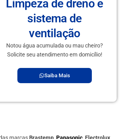
Limpeza de dreno e
sistema de
ventilação
Notou água acumulada ou mau cheiro?
Solicite seu atendimento em domicílio!
Saiba Mais
s das marcas
Brastemp,
Panasonic
, Electrolux,