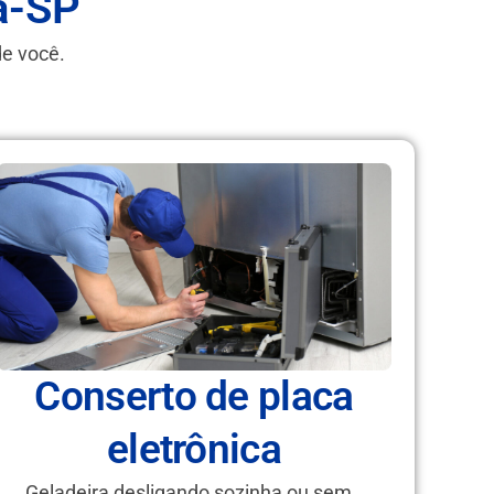
a-SP
de você.
Conserto de placa
eletrônica
Geladeira desligando sozinha ou sem