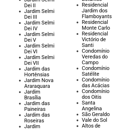
Residencial
Dei II
Jardim dos
Jardim Selmi
Flamboyants
Dei III
Residencial
Jardim Selmi
Monte Carlo
Dei IV
Residencial
Jardim Selmi
Victório de
Dei V
Santi
Jardim Selmi
Condomínio
Dei VI
Veredas do
Jardim Selmi
Campo
Dei VII
Condomínio
Jardim das
Satélite
Hortênsias
Condomínio
Jardim Nova
das Acácias
Araraquara
Condomínio
Jardim
dos Oitis
Brasília
Santa
Jardim das
Angelina
Paineiras
São Geraldo
Jardim das
Vale do Sol
Roseiras
Altos de
Jardim