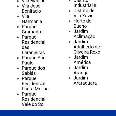
Distrito
Vila Biagioni
Industrial III
Vila José
Distrito de
Bonifácio
Vila Xavier
Vila
Horto de
Harmonia
Bueno
Parque
Jardim
Gramado
Aclimação
Parque
Jardim
Residencial
Adalberto de
das
Oliveira Roxo
Laranjeiras
Jardim
Parque São
América
Paulo
Jardim
Parque dos
Aranga
Sabiás
Jardim
Parque
Araraquara
Residencial
Laura Molina
Parque
Residencial
Vale do Sol