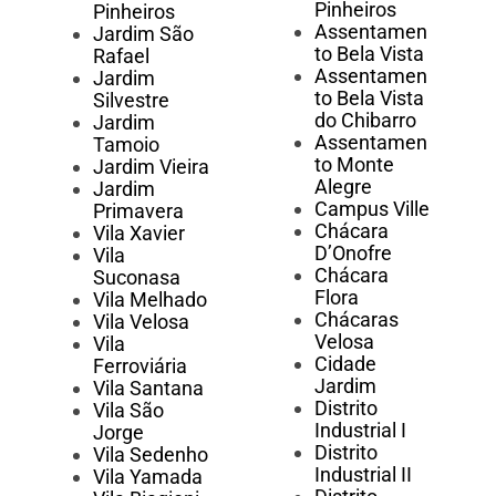
Pinheiros
Pinheiros
Assentamen
Jardim São
to Bela Vista
Rafael
Assentamen
Jardim
to Bela Vista
Silvestre
do Chibarro
Jardim
Assentamen
Tamoio
to Monte
Jardim Vieira
Alegre
Jardim
Campus Ville
Primavera
Chácara
Vila Xavier
D’Onofre
Vila
Chácara
Suconasa
Flora
Vila Melhado
Chácaras
Vila Velosa
Velosa
Vila
Cidade
Ferroviária
Jardim
Vila Santana
Distrito
Vila São
Industrial I
Jorge
Distrito
Vila Sedenho
Industrial II
Vila Yamada