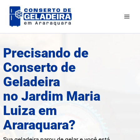
Ir
Mai
para
Men
o
conteúdo
Precisando de
Conserto de
Geladeira
no Jardim Maria
Luiza em
Araraquara?
Sua geladeira parou de gelar e você está