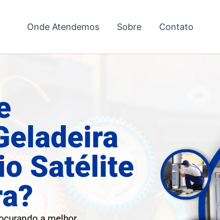
Onde Atendemos
Sobre
Contato
e
Geladeira
o Satélite
ra?
rocurando a melhor