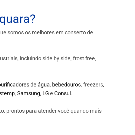
aquara?
que somos os melhores em conserto de
iais, incluindo side by side, frost free,
purificadores de água
,
bebedouros
, freezers,
astemp
,
Samsung
,
LG
e
Consul
.
to, prontos para atender você quando mais