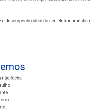
 e o desempenho ideal do seu eletrodoméstico.
vemos
a não fecha
rulho
ante
 erro
ato