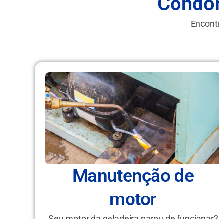
Condom
Encontr
Manutenção de
motor
Seu motor da geladeira parou de funcionar?