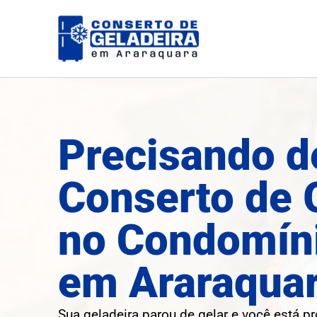
Ir
para
o
conteúdo
Precisando d
Conserto de 
no Condomíni
em Araraqua
Sua geladeira parou de gelar e você está p