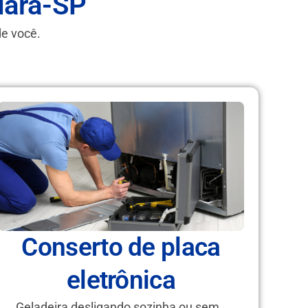
uara-SP
de você.
Conserto de placa
eletrônica
Geladeira desligando sozinha ou sem