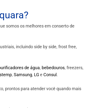
aquara?
que somos os melhores em conserto de
iais, incluindo side by side, frost free,
purificadores de água
,
bebedouros
, freezers,
astemp
,
Samsung
,
LG
e
Consul
.
to, prontos para atender você quando mais