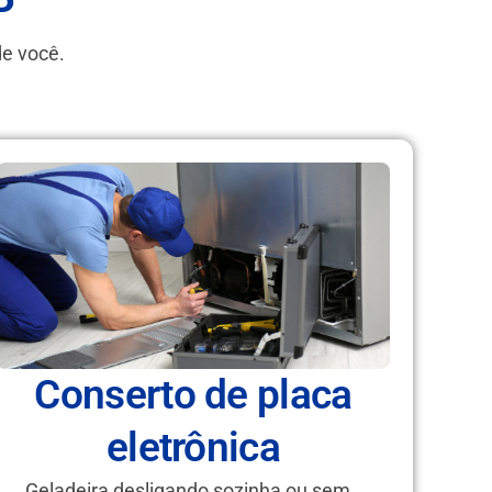
P
de você.
Conserto de placa
eletrônica
Geladeira desligando sozinha ou sem