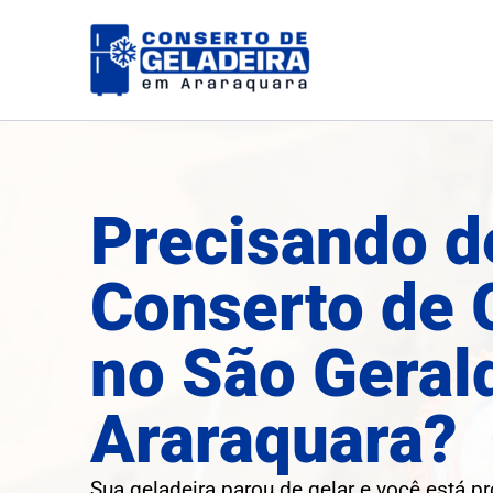
Ir
para
o
conteúdo
Precisando d
Conserto de 
no São Geral
Araraquara?
Sua geladeira parou de gelar e você está p