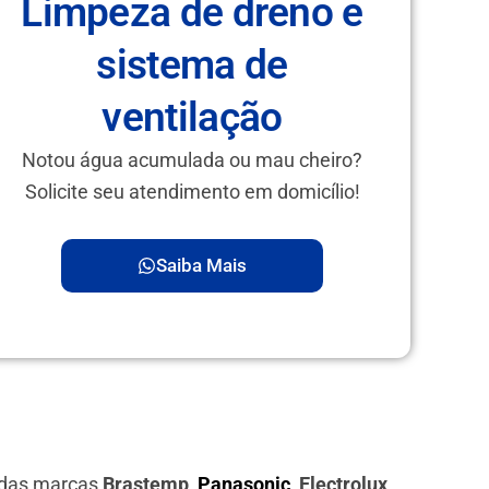
Limpeza de dreno e
sistema de
ventilação
Notou água acumulada ou mau cheiro?
Solicite seu atendimento em domicílio!
Saiba Mais
s das marcas
Brastemp,
Panasonic
, Electrolux,