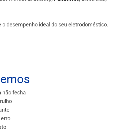
 e o desempenho ideal do seu eletrodoméstico.
vemos
a não fecha
rulho
ante
 erro
ato