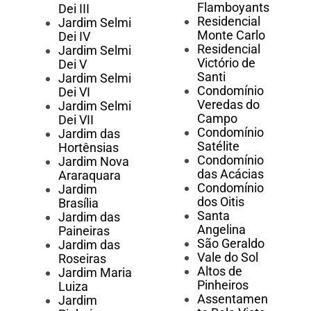
Flamboyants
Dei III
Residencial
Jardim Selmi
Monte Carlo
Dei IV
Residencial
Jardim Selmi
Victório de
Dei V
Santi
Jardim Selmi
Condomínio
Dei VI
Veredas do
Jardim Selmi
Campo
Dei VII
Condomínio
Jardim das
Satélite
Hortênsias
Condomínio
Jardim Nova
das Acácias
Araraquara
Condomínio
Jardim
dos Oitis
Brasília
Santa
Jardim das
Angelina
Paineiras
São Geraldo
Jardim das
Vale do Sol
Roseiras
Altos de
Jardim Maria
Pinheiros
Luiza
Assentamen
Jardim