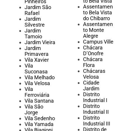
to Bela Vista
Pinheiros
Assentamen
Jardim São
to Bela Vista
Rafael
do Chibarro
Jardim
Assentamen
Silvestre
to Monte
Jardim
Alegre
Tamoio
Campus Ville
Jardim Vieira
Chácara
Jardim
D’Onofre
Primavera
Chácara
Vila Xavier
Flora
Vila
Chácaras
Suconasa
Velosa
Vila Melhado
Cidade
Vila Velosa
Jardim
Vila
Distrito
Ferroviária
Industrial I
Vila Santana
Distrito
Vila São
Industrial II
Jorge
Distrito
Vila Sedenho
Industrial III
Vila Yamada
Distrito de
Vila Biagioni