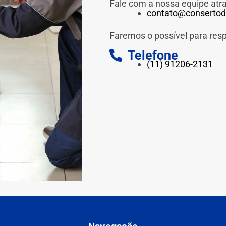
Fale com a nossa equipe atr
contato@consertod
Faremos o possível para res
Telefone
(11) 91206-2131