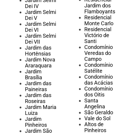
Jardim Selmi
Jardim dos
Dei IV
Flamboyants
Jardim Selmi
Residencial
Dei V
Monte Carlo
Jardim Selmi
Residencial
Dei VI
Victório de
Jardim Selmi
Santi
Dei VII
Condomínio
Jardim das
Veredas do
Hortênsias
Campo
Jardim Nova
Condomínio
Araraquara
Satélite
Jardim
Condomínio
Brasília
das Acácias
Jardim das
Condomínio
Paineiras
dos Oitis
Jardim das
Santa
Roseiras
Angelina
Jardim Maria
São Geraldo
Luiza
Vale do Sol
Jardim
Altos de
Pinheiros
Pinheiros
Jardim São