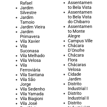
Assentamen
Rafael
to Bela Vista
Jardim
Assentamen
Silvestre
to Bela Vista
Jardim
do Chibarro
Tamoio
Assentamen
Jardim Vieira
to Monte
Jardim
Alegre
Primavera
Campus Ville
Vila Xavier
Chácara
Vila
D’Onofre
Suconasa
Chácara
Vila Melhado
Flora
Vila Velosa
Chácaras
Vila
Velosa
Ferroviária
Cidade
Vila Santana
Jardim
Vila São
Distrito
Jorge
Industrial I
Vila Sedenho
Distrito
Vila Yamada
Industrial II
Vila Biagioni
Distrito
Vila José