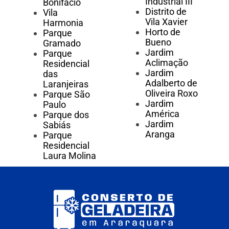
Industrial III
Bonifácio
Distrito de
Vila
Vila Xavier
Harmonia
Horto de
Parque
Bueno
Gramado
Jardim
Parque
Aclimação
Residencial
Jardim
das
Adalberto de
Laranjeiras
Oliveira Roxo
Parque São
Jardim
Paulo
América
Parque dos
Jardim
Sabiás
Aranga
Parque
Residencial
Laura Molina