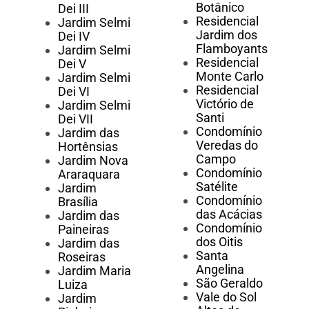
Botânico
Dei III
Residencial
Jardim Selmi
Jardim dos
Dei IV
Flamboyants
Jardim Selmi
Residencial
Dei V
Monte Carlo
Jardim Selmi
Residencial
Dei VI
Victório de
Jardim Selmi
Santi
Dei VII
Condomínio
Jardim das
Veredas do
Hortênsias
Campo
Jardim Nova
Condomínio
Araraquara
Satélite
Jardim
Condomínio
Brasília
das Acácias
Jardim das
Condomínio
Paineiras
dos Oitis
Jardim das
Santa
Roseiras
Angelina
Jardim Maria
São Geraldo
Luiza
Vale do Sol
Jardim