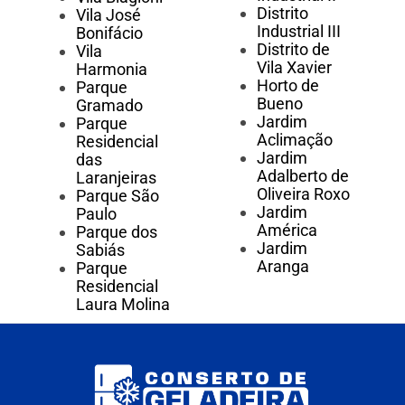
Distrito
Vila José
Industrial III
Bonifácio
Distrito de
Vila
Vila Xavier
Harmonia
Horto de
Parque
Bueno
Gramado
Jardim
Parque
Aclimação
Residencial
Jardim
das
Adalberto de
Laranjeiras
Oliveira Roxo
Parque São
Jardim
Paulo
América
Parque dos
Jardim
Sabiás
Aranga
Parque
Residencial
Laura Molina