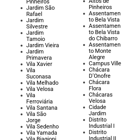
Altos de
Pinheiros
Pinheiros
Jardim São
Assentamen
Rafael
to Bela Vista
Jardim
Assentamen
Silvestre
to Bela Vista
Jardim
do Chibarro
Tamoio
Assentamen
Jardim Vieira
to Monte
Jardim
Alegre
Primavera
Campus Ville
Vila Xavier
Chácara
Vila
D’Onofre
Suconasa
Chácara
Vila Melhado
Flora
Vila Velosa
Chácaras
Vila
Velosa
Ferroviária
Cidade
Vila Santana
Jardim
Vila São
Distrito
Jorge
Industrial I
Vila Sedenho
Distrito
Vila Yamada
Industrial II
Vila Biagioni