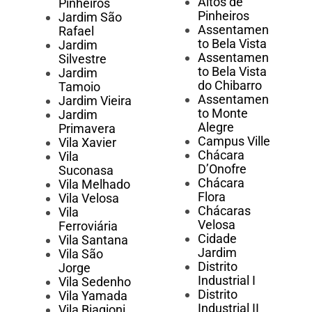
Altos de
Pinheiros
Pinheiros
Jardim São
Assentamen
Rafael
to Bela Vista
Jardim
Assentamen
Silvestre
to Bela Vista
Jardim
do Chibarro
Tamoio
Assentamen
Jardim Vieira
to Monte
Jardim
Alegre
Primavera
Campus Ville
Vila Xavier
Chácara
Vila
D’Onofre
Suconasa
Chácara
Vila Melhado
Flora
Vila Velosa
Chácaras
Vila
Velosa
Ferroviária
Cidade
Vila Santana
Jardim
Vila São
Distrito
Jorge
Industrial I
Vila Sedenho
Distrito
Vila Yamada
Industrial II
Vila Biagioni