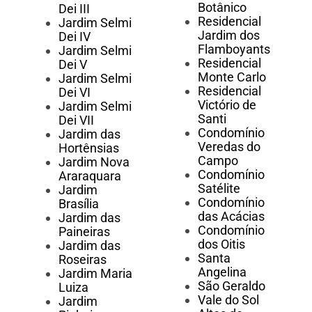
Botânico
Dei III
Residencial
Jardim Selmi
Jardim dos
Dei IV
Flamboyants
Jardim Selmi
Residencial
Dei V
Monte Carlo
Jardim Selmi
Residencial
Dei VI
Victório de
Jardim Selmi
Santi
Dei VII
Condomínio
Jardim das
Veredas do
Hortênsias
Campo
Jardim Nova
Condomínio
Araraquara
Satélite
Jardim
Condomínio
Brasília
das Acácias
Jardim das
Condomínio
Paineiras
dos Oitis
Jardim das
Santa
Roseiras
Angelina
Jardim Maria
São Geraldo
Luiza
Vale do Sol
Jardim