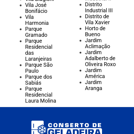
Distrito
Vila José
Industrial III
Bonifácio
Distrito de
Vila
Vila Xavier
Harmonia
Horto de
Parque
Bueno
Gramado
Jardim
Parque
Aclimação
Residencial
Jardim
das
Adalberto de
Laranjeiras
Oliveira Roxo
Parque São
Jardim
Paulo
América
Parque dos
Jardim
Sabiás
Aranga
Parque
Residencial
Laura Molina