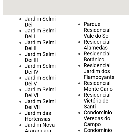
Jardim Selmi
Parque
Dei
Residencial
Jardim Selmi
Vale do Sol
Dei I
Residencial
Jardim Selmi
Alamedas
Dei II
Residencial
Jardim Selmi
Botânico
Dei III
Residencial
Jardim Selmi
Jardim dos
Dei IV
Flamboyants
Jardim Selmi
Residencial
Dei V
Monte Carlo
Jardim Selmi
Residencial
Dei VI
Victório de
Jardim Selmi
Santi
Dei VII
Condomínio
Jardim das
Veredas do
Hortênsias
Campo
Jardim Nova
Condomínio
Araraquara