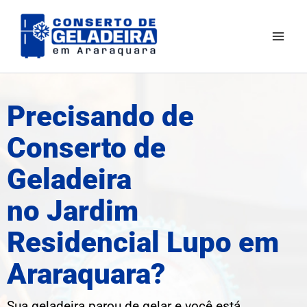
Ir
Mai
para
Men
o
conteúdo
Precisando de
Conserto de
Geladeira
no Jardim
Residencial Lupo em
Araraquara?
Sua geladeira parou de gelar e você está