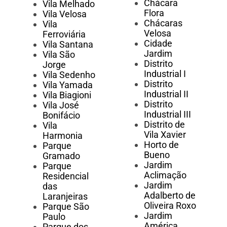
Chácara
Vila Melhado
Flora
Vila Velosa
Chácaras
Vila
Velosa
Ferroviária
Cidade
Vila Santana
Jardim
Vila São
Distrito
Jorge
Industrial I
Vila Sedenho
Distrito
Vila Yamada
Industrial II
Vila Biagioni
Distrito
Vila José
Industrial III
Bonifácio
Distrito de
Vila
Vila Xavier
Harmonia
Horto de
Parque
Bueno
Gramado
Jardim
Parque
Aclimação
Residencial
Jardim
das
Adalberto de
Laranjeiras
Oliveira Roxo
Parque São
Jardim
Paulo
América
Parque dos