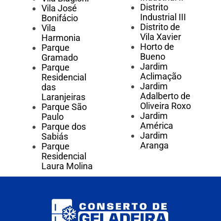
Distrito
Vila José
Industrial III
Bonifácio
Distrito de
Vila
Vila Xavier
Harmonia
Horto de
Parque
Bueno
Gramado
Jardim
Parque
Aclimação
Residencial
Jardim
das
Adalberto de
Laranjeiras
Oliveira Roxo
Parque São
Jardim
Paulo
América
Parque dos
Jardim
Sabiás
Aranga
Parque
Residencial
Laura Molina