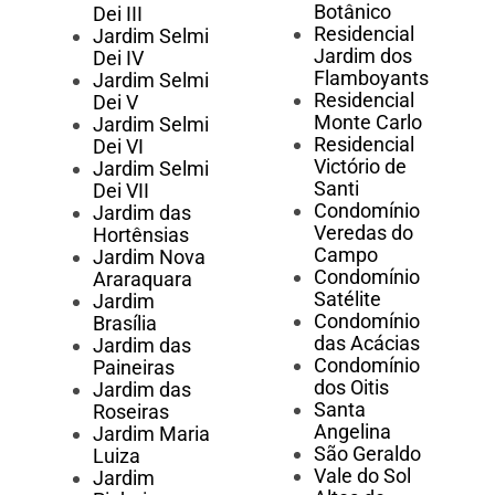
Botânico
Dei III
Residencial
Jardim Selmi
Jardim dos
Dei IV
Flamboyants
Jardim Selmi
Residencial
Dei V
Monte Carlo
Jardim Selmi
Residencial
Dei VI
Victório de
Jardim Selmi
Santi
Dei VII
Condomínio
Jardim das
Veredas do
Hortênsias
Campo
Jardim Nova
Condomínio
Araraquara
Satélite
Jardim
Condomínio
Brasília
das Acácias
Jardim das
Condomínio
Paineiras
dos Oitis
Jardim das
Santa
Roseiras
Angelina
Jardim Maria
São Geraldo
Luiza
Vale do Sol
Jardim