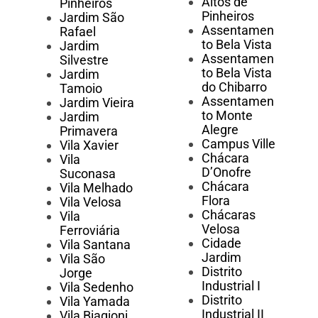
Altos de
Pinheiros
Pinheiros
Jardim São
Assentamen
Rafael
to Bela Vista
Jardim
Assentamen
Silvestre
to Bela Vista
Jardim
do Chibarro
Tamoio
Assentamen
Jardim Vieira
to Monte
Jardim
Alegre
Primavera
Campus Ville
Vila Xavier
Chácara
Vila
D’Onofre
Suconasa
Chácara
Vila Melhado
Flora
Vila Velosa
Chácaras
Vila
Velosa
Ferroviária
Cidade
Vila Santana
Jardim
Vila São
Distrito
Jorge
Industrial I
Vila Sedenho
Distrito
Vila Yamada
Industrial II
Vila Biagioni