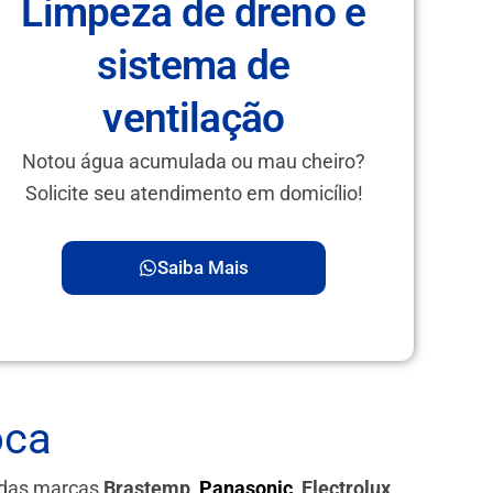
Limpeza de dreno e
sistema de
ventilação
Notou água acumulada ou mau cheiro?
Solicite seu atendimento em domicílio!
Saiba Mais
oca
s das marcas
Brastemp,
Panasonic
, Electrolux,