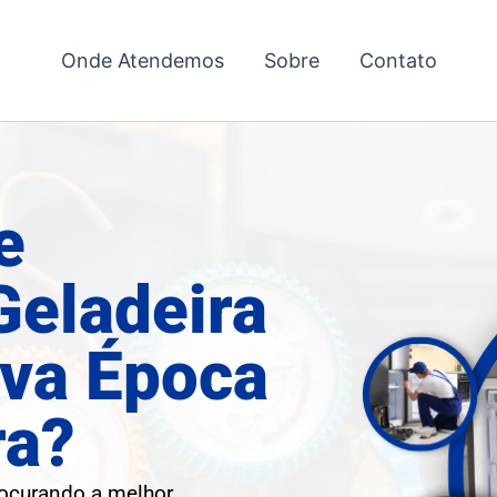
Onde Atendemos
Sobre
Contato
e
Geladeira
va Época
ra?
rocurando a melhor