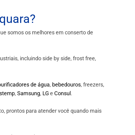
aquara?
que somos os melhores em conserto de
iais, incluindo side by side, frost free,
purificadores de água
,
bebedouros
, freezers,
astemp
,
Samsung
,
LG
e
Consul
.
to, prontos para atender você quando mais