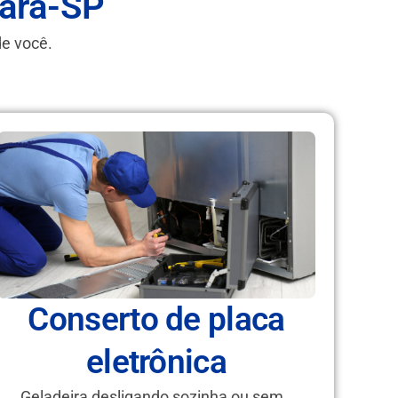
ara-SP
de você.
Conserto de placa
eletrônica
Geladeira desligando sozinha ou sem