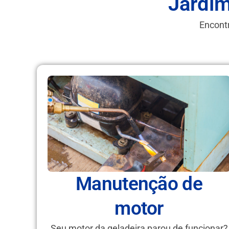
Jardi
Encontr
Manutenção de
motor
Seu motor da geladeira parou de funcionar?