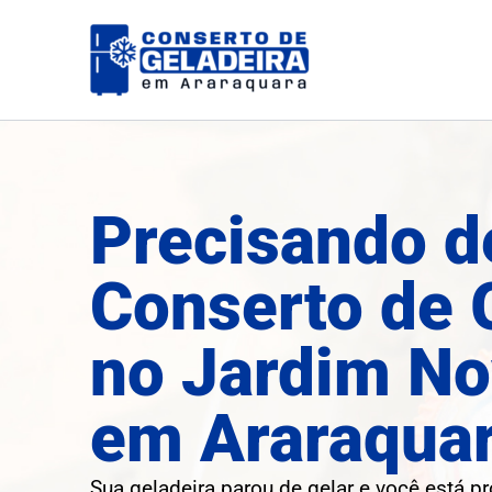
Ir
para
o
conteúdo
Precisando d
Conserto de 
no Jardim No
em Araraqua
Sua geladeira parou de gelar e você está p