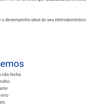
 e o desempenho ideal do seu eletrodoméstico.
vemos
a não fecha
rulho
ante
 erro
ato