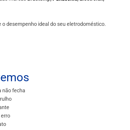
 e o desempenho ideal do seu eletrodoméstico.
vemos
a não fecha
rulho
ante
 erro
ato