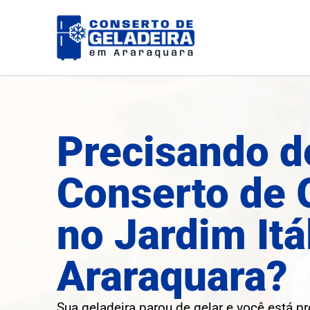
Ir
para
o
conteúdo
Precisando d
Conserto de 
no Jardim Itá
Araraquara?
Sua geladeira parou de gelar e você está p