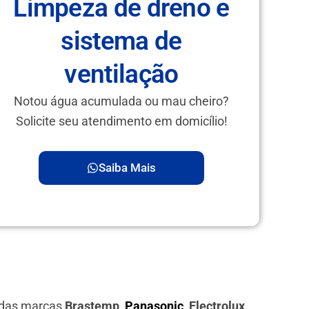
Limpeza de dreno e
sistema de
ventilação
Notou água acumulada ou mau cheiro?
Solicite seu atendimento em domicílio!
Saiba Mais
s das marcas
Brastemp,
Panasonic
, Electrolux,