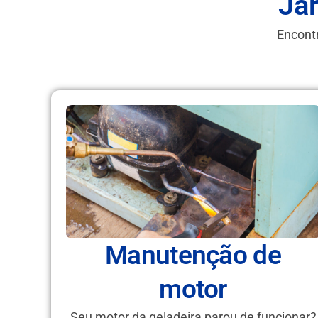
Ja
Encontr
Manutenção de
motor
Seu motor da geladeira parou de funcionar?