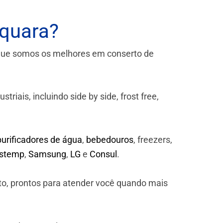
aquara?
que somos os melhores em conserto de
iais, incluindo side by side, frost free,
purificadores de água
,
bebedouros
, freezers,
astemp
,
Samsung
,
LG
e
Consul
.
to, prontos para atender você quando mais