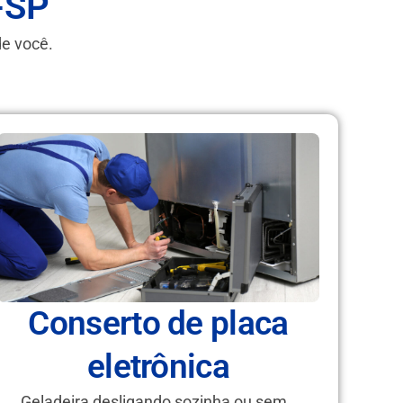
-SP
de você.
Conserto de placa
eletrônica
Geladeira desligando sozinha ou sem