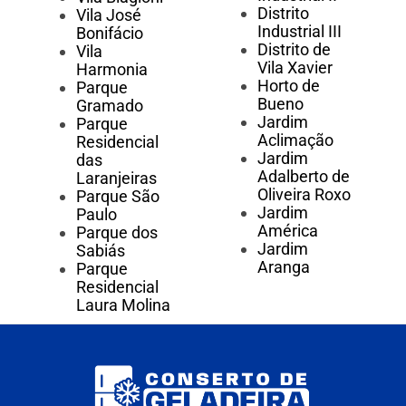
Distrito
Vila José
Industrial III
Bonifácio
Distrito de
Vila
Vila Xavier
Harmonia
Horto de
Parque
Bueno
Gramado
Jardim
Parque
Aclimação
Residencial
Jardim
das
Adalberto de
Laranjeiras
Oliveira Roxo
Parque São
Jardim
Paulo
América
Parque dos
Jardim
Sabiás
Aranga
Parque
Residencial
Laura Molina