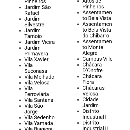
Altos de
Pinheiros
Pinheiros
Jardim São
Assentamen
Rafael
to Bela Vista
Jardim
Assentamen
Silvestre
to Bela Vista
Jardim
do Chibarro
Tamoio
Assentamen
Jardim Vieira
to Monte
Jardim
Alegre
Primavera
Campus Ville
Vila Xavier
Chácara
Vila
D’Onofre
Suconasa
Chácara
Vila Melhado
Flora
Vila Velosa
Chácaras
Vila
Velosa
Ferroviária
Cidade
Vila Santana
Jardim
Vila São
Distrito
Jorge
Industrial I
Vila Sedenho
Distrito
Vila Yamada
Industrial II
Vila Biagioni