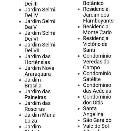
Botânico
Dei III
Residencial
Jardim Selmi
Jardim dos
Dei IV
Flamboyants
Jardim Selmi
Residencial
Dei V
Monte Carlo
Jardim Selmi
Residencial
Dei VI
Victório de
Jardim Selmi
Santi
Dei VII
Condomínio
Jardim das
Veredas do
Hortênsias
Campo
Jardim Nova
Condomínio
Araraquara
Satélite
Jardim
Condomínio
Brasília
das Acácias
Jardim das
Condomínio
Paineiras
dos Oitis
Jardim das
Santa
Roseiras
Angelina
Jardim Maria
São Geraldo
Luiza
Vale do Sol
Jardim